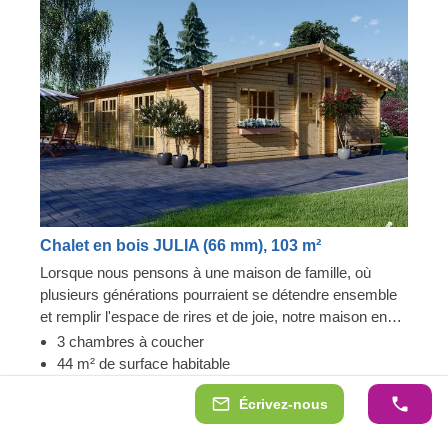
Chalet en bois JULIA (66 mm), 103 m²
Lorsque nous pensons à une maison de famille, où
plusieurs générations pourraient se détendre ensemble
et remplir l'espace de rires et de joie, notre maison en
bois JULIA nous vient immédiatement à l'esprit. Si vous
3 chambres à coucher
aimez le style classique, cette maison vous permettra
44 m² de surface habitable
de revenir à l'essentiel et d'obtenir le meilleur de ce que
Version isolée disponible
Écrivez-nous
nous pouvons offrir : une construction robuste et un
design particulièrement élégant, pour vous sentir
66 mm