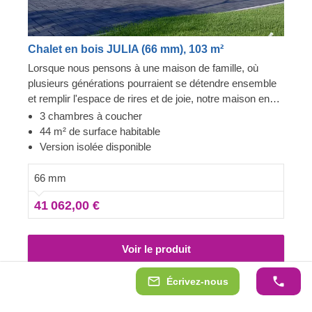
Chalet en bois JULIA (66 mm), 103 m²
Lorsque nous pensons à une maison de famille, où
plusieurs générations pourraient se détendre ensemble
et remplir l'espace de rires et de joie, notre maison en
bois JULIA nous vient immédiatement à l'esprit. Si vous
3 chambres à coucher
aimez le style classique, cette maison vous permettra
44 m² de surface habitable
de revenir à l'essentiel et d'obtenir le meilleur de ce que
Version isolée disponible
nous pouvons offrir : une construction robuste et un
design particulièrement élégant, pour vous sentir
66 mm
comme chez vous. Pour votre plus grand confort, une
41 062,00 €
version isolée de ce modèle est également disponible.
Voir le produit
Écrivez-nous