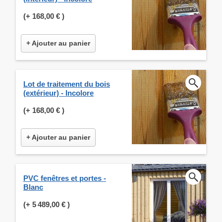
(+
168,00 €
)
+ Ajouter au panier
Lot de traitement du bois
(extérieur) - Incolore
(+
168,00 €
)
+ Ajouter au panier
PVC fenêtres et portes -
Blanc
(+
5 489,00 €
)