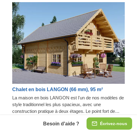
Chalet en bois LANGON (66 mm), 95 m²
La maison en bois LANGON est l'un de nos modèles de
style traditionnel les plus spacieux, avec une
construction pratique à deux étages. Le point fort de
cette maison est la présence de ses deux balcons
2 chambres spacieuses
Besoin d'aide ?
Écrivez-nous
élégants au deuxième étage. Ils pourraient parfaitement
2 balcons sur les côtés opposés
être utilisés pour des petits-déjeuners tranquilles, ou
Version isolée disponible