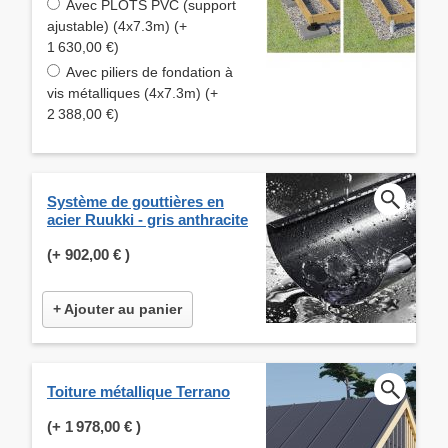
Avec PLOTS PVC (support
ajustable) (4x7.3m) (+
1 630,00 €)
Avec piliers de fondation à
vis métalliques (4x7.3m) (+
2 388,00 €)
Système de gouttières en
acier Ruukki - gris anthracite
(+
902,00 €
)
+ Ajouter au panier
Toiture métallique Terrano
(+
1 978,00 €
)