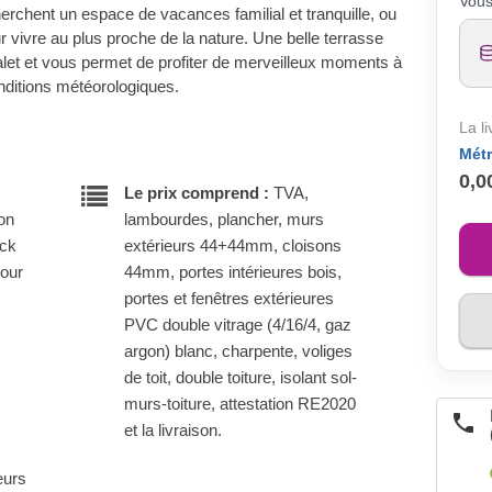
Vous
erchent un espace de vacances familial et tranquille, ou
r vivre au plus proche de la nature. Une belle terrasse
halet et vous permet de profiter de merveilleux moments à
onditions météorologiques.
La l
Métr
0,0
Le prix comprend :
TVA,
son
lambourdes, plancher, murs
ock
extérieurs 44+44mm, cloisons
pour
44mm, portes intérieures bois,
portes et fenêtres extérieures
PVC double vitrage (4/16/4, gaz
argon) blanc, charpente, voliges
de toit, double toiture, isolant sol-
murs-toiture, attestation RE2020
et la livraison.
eurs