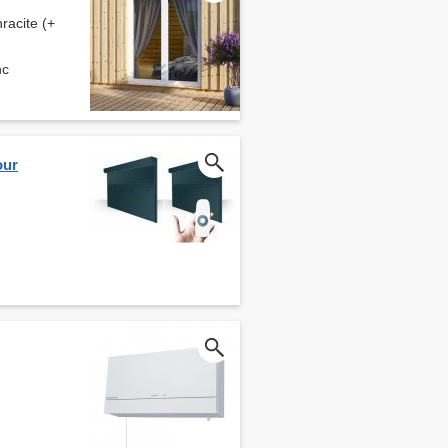
racite (+
nc
our