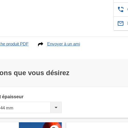
che produit PDF
Envoyer à un ami
ions que vous désirez
t épaisseur
4+44 mm