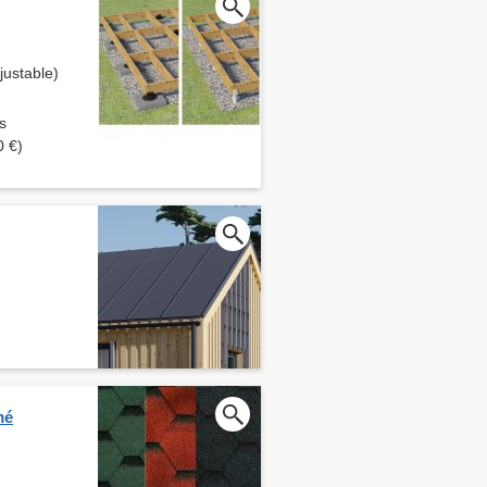
ustable)
s
0 €)
mé