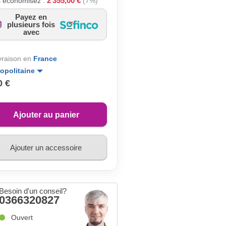
2 355,00 €
 économisez :
(7%)
Payez en
plusieurs fois
avec
ivraison en
France
opolitaine
0 €
Ajouter au panier
Ajouter un accessoire
Besoin d'un conseil?
0366320827
Ouvert