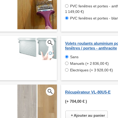
PVC fenêtres et portes - anth
1 149,00 €)
PVC fenêtres et portes - bla
Volets roulants aluminium p
fenêtres / portes - anthracite
Sans
Manuels (+ 2 836,00 €)
Electriques (+ 3 928,00 €)
Récupérateur VL-80U5-E
(+
704,00 €
)
+ Ajouter au panier