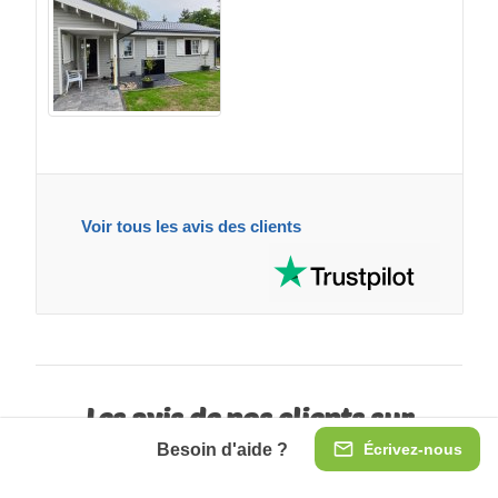
Voir tous les avis des clients
Les avis de nos clients sur
Trustpilot
Besoin d'aide ?
Écrivez-nous