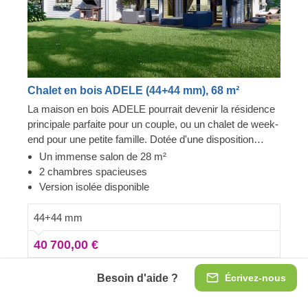
Chalet en bois ADELE (44+44 mm), 68 m²
La maison en bois ADELE pourrait devenir la résidence
principale parfaite pour un couple, ou un chalet de week-
end pour une petite famille. Dotée d'une disposition
extrêmement pratique, avec deux chambres d'un côté et
Un immense salon de 28 m²
un salon spacieux combiné à une cuisine de l'autre,
2 chambres spacieuses
ADELE représente parfaitement l'esthétique
Version isolée disponible
traditionnelle du bois et le confort. N'oubliez pas que la
maison est livrée en kit sans peinture, celle-ci est
44+44 mm
disponible en supplément. Néanmoins, comme vous
40 700,00 €
pouvez le voir, la façade est tout simplement magnifique
en blanc ! Pour votre plus grand confort, une version
isolée de ce modèle est également disponible.
Besoin d'aide ?
Écrivez-nous
Voir le produit