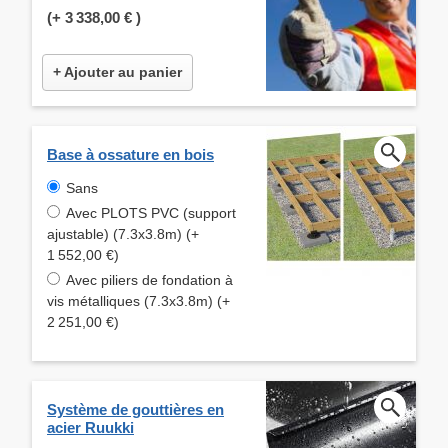
(+
3 338,00 €
)
+ Ajouter au panier
Base à ossature en bois
Sans
Avec PLOTS PVC (support
ajustable) (7.3x3.8m) (+
1 552,00 €)
Avec piliers de fondation à
vis métalliques (7.3x3.8m) (+
2 251,00 €)
Système de gouttières en
acier Ruukki