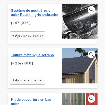
Système de gouttières en
acier Ruukki - gris anthracite
(+
971,00 €
)
+ Ajouter au panier
Toiture métallique Terrano
(+
2 577,00 €
)
+ Ajouter au panier
Kit de couverture en bac
acier