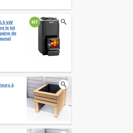
6.5 kW
 le kit
gaine de
sauna)
fours à