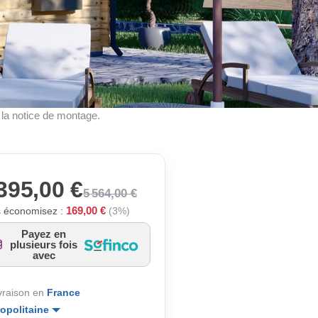
à la notice de montage.
395,00 €
5 564,00 €
169,00 €
 économisez :
(3%)
Payez en
plusieurs fois
avec
ivraison en
France
opolitaine