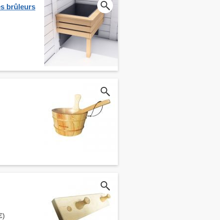
es brûleurs
€)