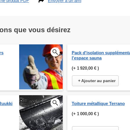
che produit PDF
Envoyer à un ami
ions que vous désirez
rs
Pack d'isolation supplément
l'espace sauna
(+
1 920,00 €
)
+ Ajouter au panier
Ruukki
Toiture métallique Terrano
(+
1 000,00 €
)