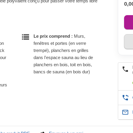
èle polyvalent conçu pour passer votre temps libre
0,0
Le prix comprend :
Murs,
son
fenêtres et portes (en verre
ock
trempé), planchers en grilles
pour
dans l'espace sauna au lieu de
planchers en bois, toit en bois,
bancs de sauna (en bois dur)
eurs