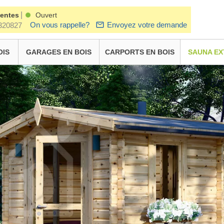
|
ventes
Ouvert
On vous rappelle?
Envoyez votre demande
320827
OIS
GARAGES EN BOIS
CARPORTS EN BOIS
SAUNA EX