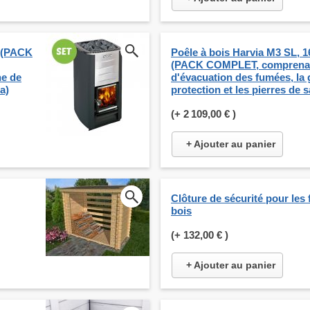
W (PACK
Poêle à bois Harvia M3 SL, 1
(PACK COMPLET, comprenant
ne de
d'évacuation des fumées, la 
a)
protection et les pierres de 
(+
2 109,00 €
)
+ Ajouter au panier
Clôture de sécurité pour les 
bois
(+
132,00 €
)
+ Ajouter au panier