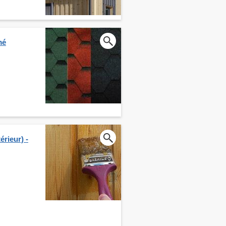
mé
érieur) -