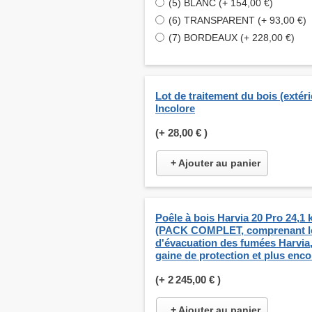
(5) BLANC (+ 154,00 €)
(6) TRANSPARENT (+ 93,00 €)
(7) BORDEAUX (+ 228,00 €)
Lot de traitement du bois (extéri
Incolore
(+
28,00 €
)
+ Ajouter au panier
Poêle à bois Harvia 20 Pro 24,1
(PACK COMPLET, comprenant le
d'évacuation des fumées Harvia,
gaine de protection et plus enco
(+
2 245,00 €
)
+ Ajouter au panier