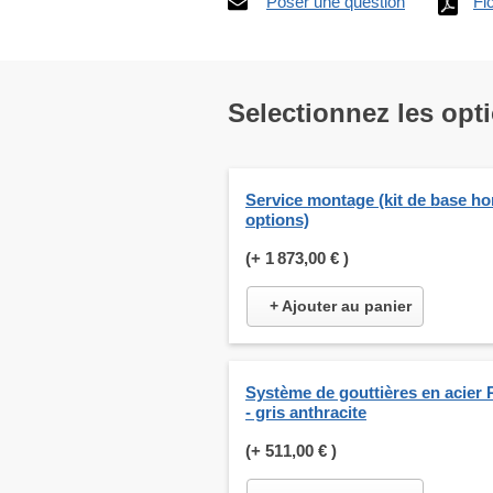
Poser une question
Fi
Selectionnez les opt
Service montage (kit de base ho
options)
(+
1 873,00 €
)
+ Ajouter au panier
Système de gouttières en acier 
- gris anthracite
(+
511,00 €
)