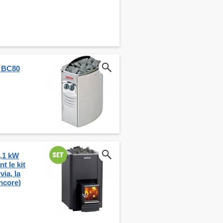
a BC80
4,1 kW
 le kit
ia, la
encore)