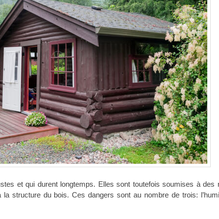
stes et qui durent longtemps. Elles sont toutefois soumises à des 
 la structure du bois. Ces dangers sont au nombre de trois: l’humid