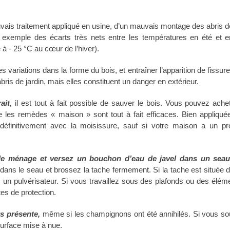
uvais traitement appliqué en usine, d’un mauvais montage des abris de
r exemple des écarts très nets entre les températures en été et e
 à - 25 °C au cœur de l’hiver).
variations dans la forme du bois, et entraîner l’apparition de fissure
abris de jardin, mais elles constituent un danger en extérieur.
ait,
il est tout à fait possible de sauver le bois. Vous pouvez ache
 les remèdes « maison » sont tout à fait efficaces. Bien appliqué
 définitivement avec la moisissure, sauf si votre maison a un p
de ménage et versez un bouchon d’eau de javel dans un seau
dans le seau et brossez la tache fermement. Si la tache est située 
lisez un pulvérisateur. Si vous travaillez sous des plafonds ou des élé
tes de protection.
s présente,
même si les champignons ont été annihilés. Si vous so
 surface mise à nue.