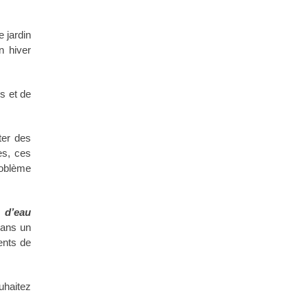
 jardin
n hiver
s et de
ter des
es, ces
roblème
 d’eau
dans un
ments de
uhaitez