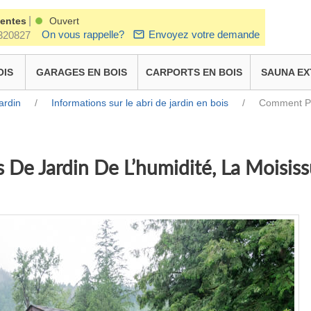
|
ventes
Ouvert
On vous rappelle?
Envoyez votre demande
320827
OIS
GARAGES EN BOIS
CARPORTS EN BOIS
SAUNA EX
ardin
/
Informations sur le abri de jardin en bois
/
Comment Pro
De Jardin De L’humidité, La Moisiss