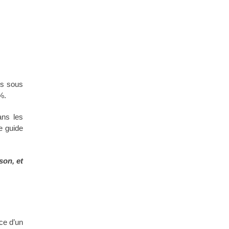
is sous
%.
ans les
e guide
son, et
nce d’un