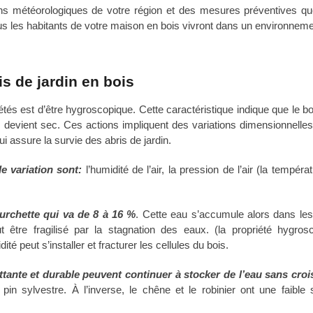
ns météorologiques de votre région et des mesures préventives q
lus les habitants de votre maison en bois vivront dans un environneme
s de jardin en bois
étés est d’être hygroscopique. Cette caractéristique indique que le bo
 devient sec. Ces actions impliquent des variations dimensionnelles
 assure la survie des abris de jardin.
e variation sont:
l’humidité de l’air, la pression de l’air (la températ
ourchette qui va de 8 à 16 %
. Cette eau s’accumule alors dans les
t être fragilisé par la stagnation des eaux. (la propriété hygros
 peut s’installer et fracturer les cellules du bois.
ttante et durable peuvent continuer à stocker de l’eau sans cro
pin sylvestre. À l’inverse, le chêne et le robinier ont une faible st