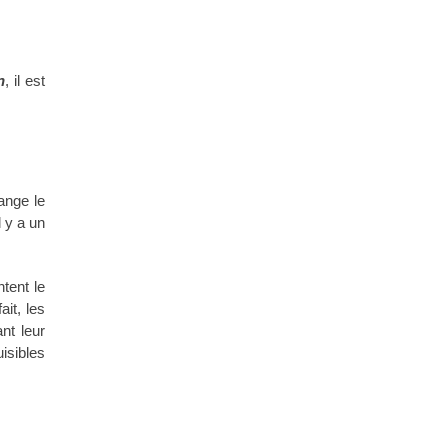
n
, il est
ange le
l y a un
ntent le
it, les
nt leur
uisibles