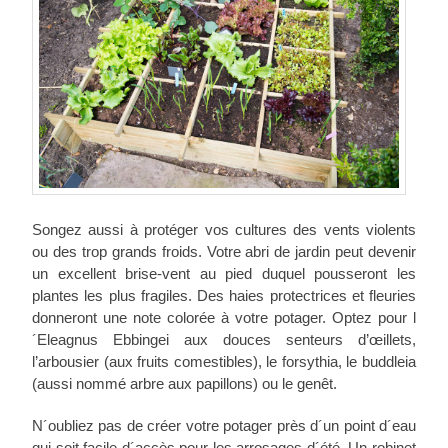
Songez aussi à protéger vos cultures des vents violents
ou des trop grands froids. Votre abri de jardin peut devenir
un excellent brise-vent au pied duquel pousseront les
plantes les plus fragiles. Des haies protectrices et fleuries
donneront une note colorée à votre potager. Optez pour l
´Eleagnus Ebbingei aux douces senteurs d’œillets,
l’arbousier (aux fruits comestibles), le forsythia, le buddleia
(aussi nommé arbre aux papillons) ou le genêt.
N´oubliez pas de créer votre potager près d´un point d´eau
qui soit facile d´accès pour les arrosages d´été. Un robinet