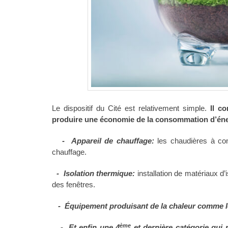
Le dispositif du Cité est relativement simple.
Il c
produire une économie de la consommation d’éne
-
Appareil de chauffage:
les chaudières à con
chauffage.
-
Isolation thermique:
installation de matériaux d’
des fenêtres.
-
Équipement produisant de la chaleur comme le
ème
-
Et enfin une 4
et dernière catégorie qui 