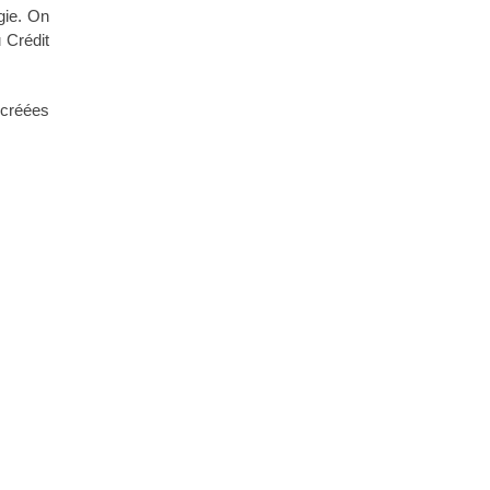
gie. On
 Crédit
 créées