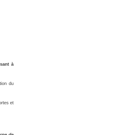
sant à
tion du
ortes et
orne de