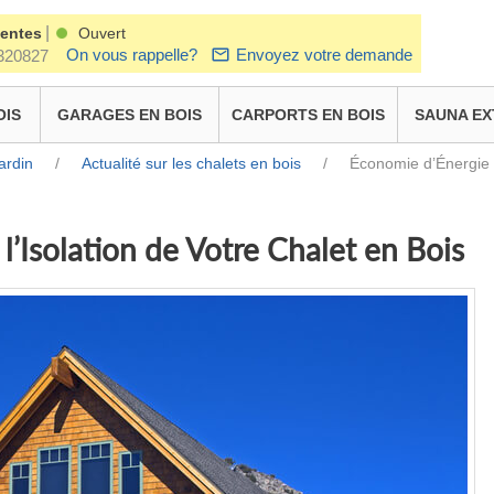
|
ventes
Ouvert
On vous rappelle?
Envoyez votre demande
320827
OIS
GARAGES EN BOIS
CARPORTS EN BOIS
SAUNA EX
ardin
/
Actualité sur les chalets en bois
/
Économie d’Énergie G
l’Isolation de Votre Chalet en Bois