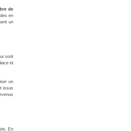
ibre de
udes en
ment un
ui sont
place et
iser un
nt issus
parvenus
ois. En