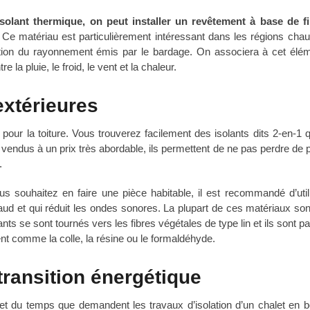
’isolant thermique, on peut installer un revêtement à base de f
Ce matériau est particulièrement intéressant dans les régions cha
rption du rayonnement émis par le bardage. On associera à cet élé
 la pluie, le froid, le vent et la chaleur.
extérieures
 pour la toiture. Vous trouverez facilement des isolants dits 2-en-1 q
 et vendus à un prix très abordable, ils permettent de ne pas perdre de 
.
 souhaitez en faire une pièce habitable, il est recommandé d’util
 chaud et qui réduit les ondes sonores. La plupart de ces matériaux so
nts se sont tournés vers les fibres végétales de type lin et ils sont 
t comme la colle, la résine ou le formaldéhyde.
transition énergétique
 et du temps que demandent les travaux d’isolation d’un chalet en b