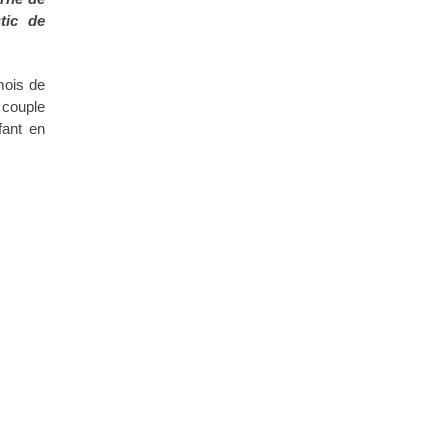
tic de
mois de
 couple
fant en