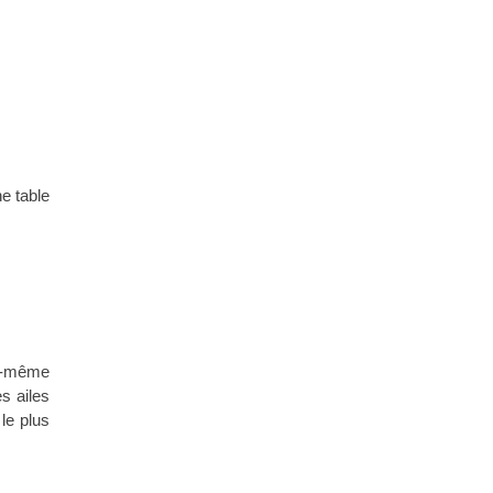
e table
le-même
es ailes
 le plus