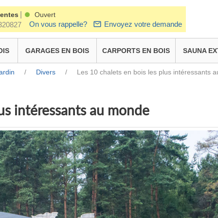
|
ventes
Ouvert
On vous rappelle?
Envoyez votre demande
320827
OIS
GARAGES EN BOIS
CARPORTS EN BOIS
SAUNA EX
ardin
/
Divers
/
Les 10 chalets en bois les plus intéressants
lus intéressants au monde