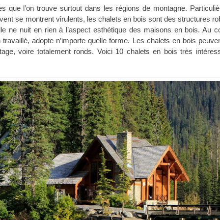
es que l’on trouve surtout dans les régions de montagne. Particuli
vent se montrent virulents, les chalets en bois sont des structures r
lle ne nuit en rien à l’aspect esthétique des maisons en bois. Au co
 travaillé, adopte n’importe quelle forme. Les chalets en bois peuven
étage, voire totalement ronds. Voici 10 chalets en bois très intéres