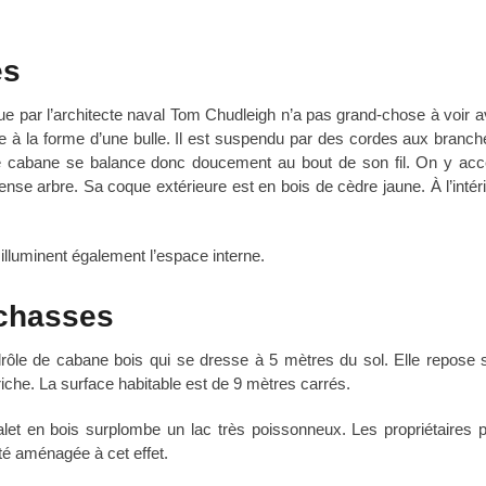
es
çue par l’architecte naval Tom Chudleigh n’a pas grand-chose à voir a
e à la forme d’une bulle. Il est suspendu par des cordes aux branch
te cabane se balance donc doucement au bout de son fil. On y ac
nse arbre. Sa coque extérieure est en bois de cèdre jaune. À l’intéri
 illuminent également l’espace interne.
échasses
ôle de cabane bois qui se dresse à 5 mètres du sol. Elle repose s
che. La surface habitable est de 9 mètres carrés.
let en bois surplombe un lac très poissonneux. Les propriétaires 
té aménagée à cet effet.