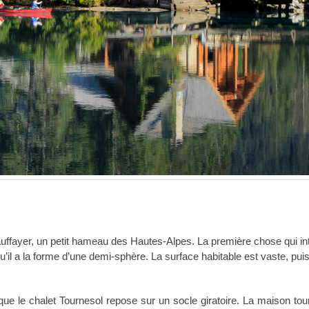
hauffayer, un petit hameau des Hautes-Alpes. La première chose qui int
 qu’il a la forme d’une demi-sphère. La surface habitable est vaste, pu
que le chalet Tournesol repose sur un socle giratoire. La maison tou