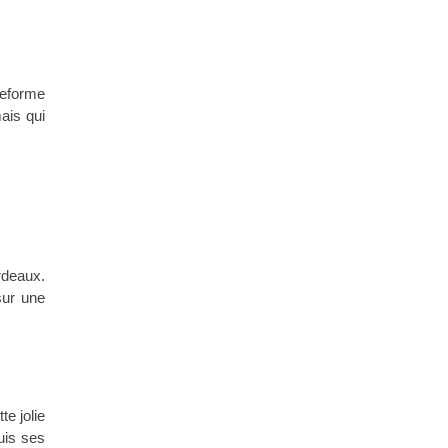
teforme
ais qui
rdeaux.
sur une
e jolie
uis ses