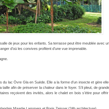
alle de jeux pour les enfants. Sa terrasse peut être meublée avec un
anger d’où les convives profitent d’une vue imprenable.
agne.
ès du lac Övre Gla en Suède. Elle a la forme d’un insecte et gère el
sa taille afin de préserver la chaleur dans le foyer. S’il pleut, de grand
aires reçoivent des invités, alors le chalet en bois s’étire pour offrir
erlandais Maartje Lammers et Boris Zeisser (24h architecture).