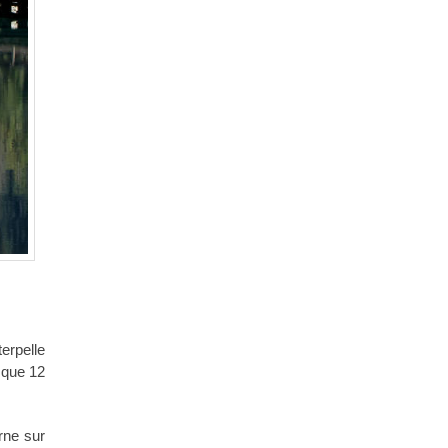
erpelle
isque 12
rne sur