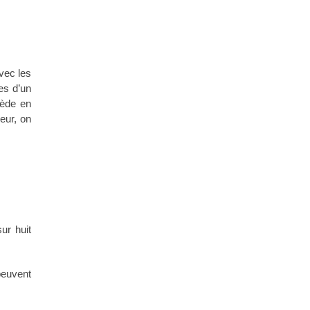
vec les
es d’un
cède en
eur, on
ur huit
peuvent