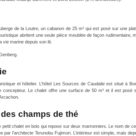
auberge de la Loutre, un cabanon de 25 m² qui est posé sur une pla
touristique abritent une seule pièce meublée de façon rudimentaire, m
a vie marine depuis son lit.
 Genberg.
ie
ristique et hôtelier. L’hôtel Les Sources de Caudalie est situé à Bo
 le concepteur. Le chalet offre une surface de 50 m² et il est posé 
d’Arcachon.
 des champs de thé
 petit chalet en bois qui repose sur deux marronniers. Le nom de cett
 par l’architecte Terunobu Fujimori. L’intérieur est simple, mais dep