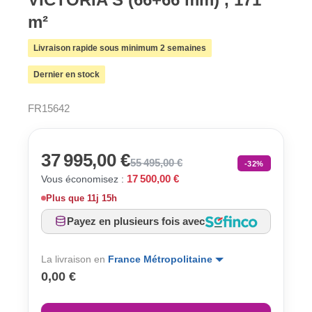
m²
Livraison rapide sous minimum 2 semaines
Dernier en stock
FR15642
37 995,00 €
55 495,00 €
-32%
17 500,00 €
Vous économisez :
Plus que
11j 15h
Payez en plusieurs fois avec
La livraison en
France Métropolitaine
0,00 €