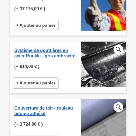
(+
37 175,00 €
)
+ Ajouter au panier
Système de gouttières en
acier Ruukki - gris anthracite
(+
614,00 €
)
+ Ajouter au panier
Couverture de toit - rouleau
bitume adhésif
(+
3 724,00 €
)