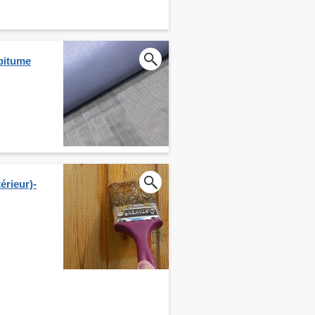
 bitume
érieur)-