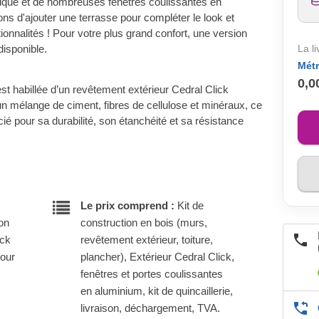
tiqué et de nombreuses fenêtres coulissantes en
 d'ajouter une terrasse pour compléter le look et
onnalités ! Pour votre plus grand confort, une version
isponible.
La l
Métr
0,0
st habillée d’un revêtement extérieur Cedral Click
n mélange de ciment, fibres de cellulose et minéraux, ce
ié pour sa durabilité, son étanchéité et sa résistance
Le prix comprend :
Kit de
son
construction en bois (murs,
ock
revêtement extérieur, toiture,
pour
plancher), Extérieur Cedral Click,
fenêtres et portes coulissantes
en aluminium, kit de quincaillerie,
livraison, déchargement, TVA.