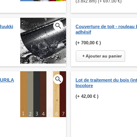
(3.8x2.8m) (+ 697,00 €)
Ruukki
Couverture de toit - rouleau
adhésif
(+
700,00 €
)
+ Ajouter au panier
KKURILA
Lot de traitement du bois (int
Incolore
(+
42,00 €
)