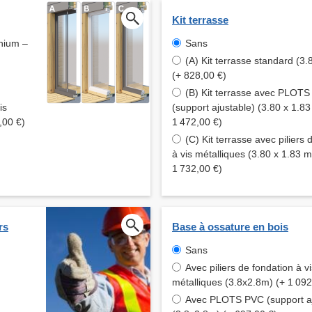
Kit terrasse
inium –
Sans
(A) Kit terrasse standard (3.
(+ 828,00 €)
(B) Kit terrasse avec PLOT
is
(support ajustable) (3.80 x 1.83
,00 €)
1 472,00 €)
(C) Kit terrasse avec piliers 
à vis métalliques (3.80 x 1.83 m
1 732,00 €)
rs
Base à ossature en bois
Sans
Avec piliers de fondation à vi
métalliques (3.8x2.8m) (+ 1 092
Avec PLOTS PVC (support aj