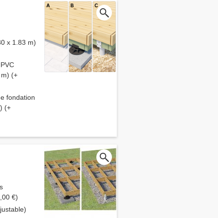
80 x 1.83 m)
S PVC
 m) (+
de fondation
) (+
s
,00 €)
ustable)