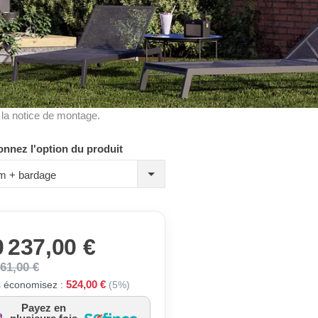
à la notice de montage.
onnez l'option du produit
m + bardage
 237,00 €
761,00 €
524,00 €
 économisez :
(5%)
Payez en