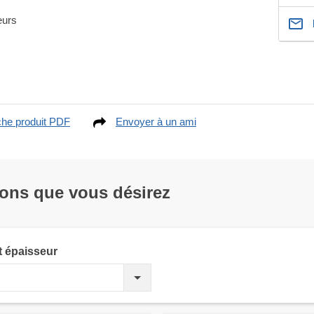
eurs
che produit PDF
Envoyer à un ami
ions que vous désirez
t épaisseur