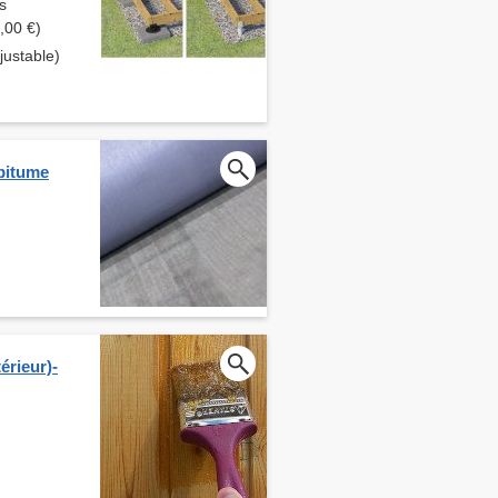
s
,00 €)
ustable)
 bitume
érieur)-