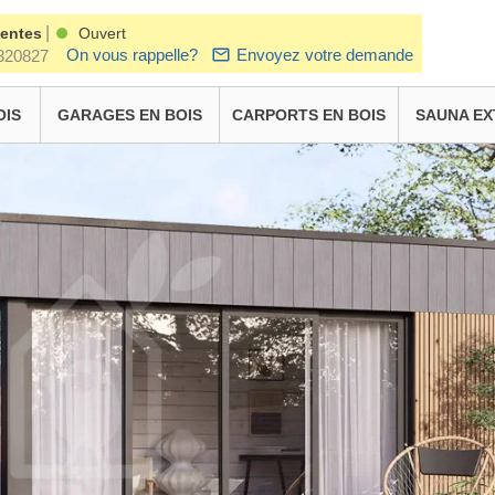
|
ventes
Ouvert
On vous rappelle?
Envoyez votre demande
320827
OIS
GARAGES EN BOIS
CARPORTS EN BOIS
SAUNA EX