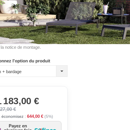
à la notice de montage.
onnez l'option du produit
 + bardage
 183,00 €
827,00 €
644,00 €
 économisez :
(5%)
Payez en