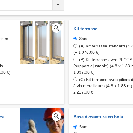
Kit terrasse
inium –
Sans
(A) Kit terrasse standard (4.
(+ 1 076,00 €)
(B) Kit terrasse avec PLOT
is
(support ajustable) (4.8 x 1.83 
,00 €)
1 837,00 €)
(C) Kit terrasse avec piliers 
à vis métalliques (4.8 x 1.83 m)
2 217,00 €)
rs
Base à ossature en bois
Sans