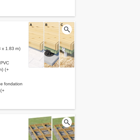
8 x 1.83 m)
S PVC
m) (+
de fondation
 (+