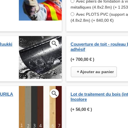
Avec piliers de fondation à vi
métalliques (4.8x2.8m) (+ 1 253
Avec PLOTS PVC (support aj
(4.8x2.8m) (+ 840,00 €)
Ruukki
Couverture de toit - rouleau
adhésif
(+
700,00 €
)
+ Ajouter au panier
KKURILA
Lot de traitement du bois (int
Incolore
(+
56,00 €
)