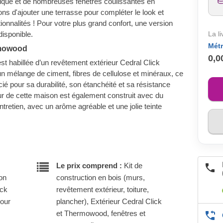
tiqué et de nombreuses fenêtres coulissantes en
 d'ajouter une terrasse pour compléter le look et
onnalités ! Pour votre plus grand confort, une version
isponible.
La l
Métr
rmowood
0,0
st habillée d’un revêtement extérieur Cedral Click
n mélange de ciment, fibres de cellulose et minéraux, ce
ié pour sa durabilité, son étanchéité et sa résistance
ieur de cette maison est également construit avec du
tretien, avec un arôme agréable et une jolie teinte
Le prix comprend :
Kit de
son
construction en bois (murs,
ock
revêtement extérieur, toiture,
pour
plancher), Extérieur Cedral Click
et Thermowood, fenêtres et