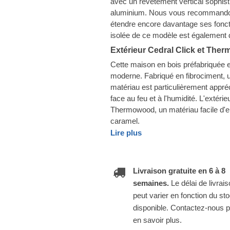
avec un revêtement vertical sophis
aluminium. Nous vous recommandons
étendre encore davantage ses foncti
isolée de ce modèle est également d
Extérieur Cedral Click et The
Cette maison en bois préfabriquée e
moderne. Fabriqué en fibrociment, u
matériau est particulièrement appréc
face au feu et à l'humidité. L'extér
Thermowood, un matériau facile d'en
caramel.
Lire plus
Livraison gratuite en 6 à 8
semaines.
Le délai de livrai
peut varier en fonction du st
disponible. Contactez-nous 
en savoir plus.