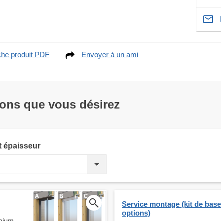
che produit PDF
Envoyer à un ami
ions que vous désirez
t épaisseur
Service montage (kit de bas
options)
inium –