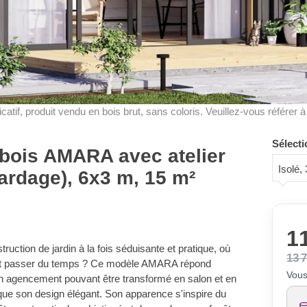
dicatif, produit vendu en bois brut, sans coloris. Veuillez-vous référer 
Sélecti
n bois AMARA avec atelier
Isolé
ardage), 6x3 m, 15 m²
11
ruction de jardin à la fois séduisante et pratique, où
13 
ront passer du temps ? Ce modèle AMARA répond
Vous
n agencement pouvant être transformé en salon et en
que son design élégant. Son apparence s'inspire du