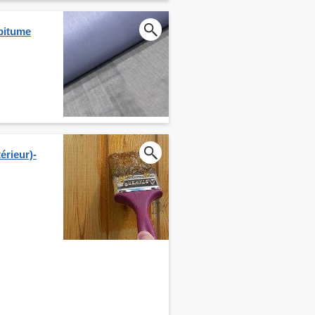
 bitume
érieur)-