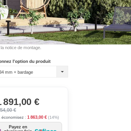
à la notice de montage.
onnez l'option du produit
, 34 mm + bardage
 891,00 €
754,00 €
1 863,00 €
 économisez :
(14%)
Payez en