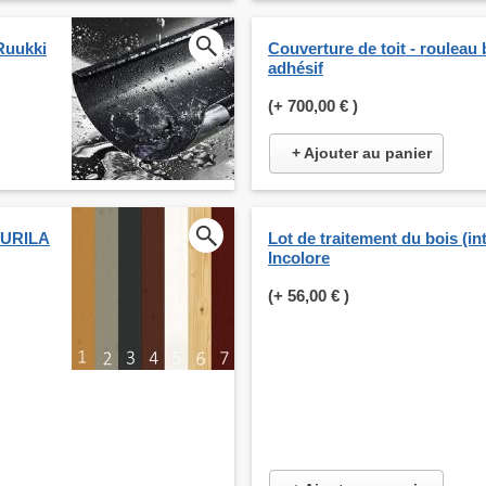
Ruukki
Couverture de toit - rouleau
adhésif
(+
700,00 €
)
+ Ajouter au panier
KKURILA
Lot de traitement du bois (int
Incolore
(+
56,00 €
)