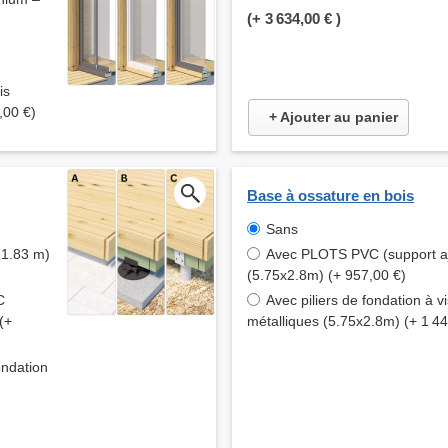
(+
3 634,00 €
)
is
,00 €)
+ Ajouter au panier
Base à ossature en bois
Sans
x 1.83 m)
Avec PLOTS PVC (support aj
(5.75x2.8m) (+ 957,00 €)
C
Avec piliers de fondation à vi
(+
métalliques (5.75x2.8m) (+ 1 44
ondation