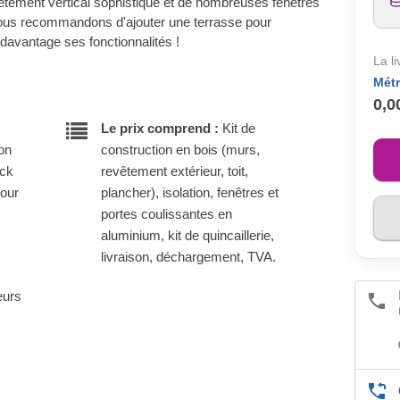
tement vertical sophistiqué et de nombreuses fenêtres
ous recommandons d'ajouter une terrasse pour
 davantage ses fonctionnalités !
La l
Métr
0,0
Le prix comprend :
Kit de
son
construction en bois (murs,
ock
revêtement extérieur, toit,
pour
plancher), isolation, fenêtres et
portes coulissantes en
aluminium, kit de quincaillerie,
livraison, déchargement, TVA.
eurs