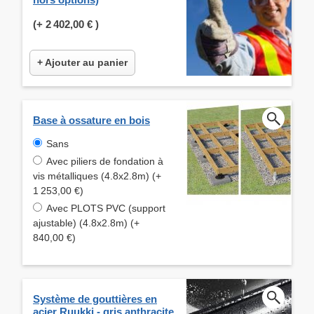
(+
2 402,00 €
)
+ Ajouter au panier
Base à ossature en bois
Sans
Avec piliers de fondation à
vis métalliques (4.8x2.8m) (+
1 253,00 €)
Avec PLOTS PVC (support
ajustable) (4.8x2.8m) (+
840,00 €)
Système de gouttières en
acier Ruukki - gris anthracite