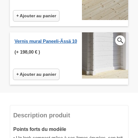
+ Ajouter au panier
Vernis mural Paneeli-Ässä 10
(+
198,00 €
)
+ Ajouter au panier
Description produit
Points forts du modèle
• Un look compact grâce à ses lignes épurées, son toit