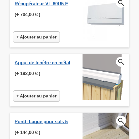
Récupérateur VL-80U5-E
(+
704,00 €
)
+ Ajouter au panier
Appui de fenêtre en métal
(+
192,00 €
)
+ Ajouter au panier
Pontti Laque pour sols 5
(+
144,00 €
)