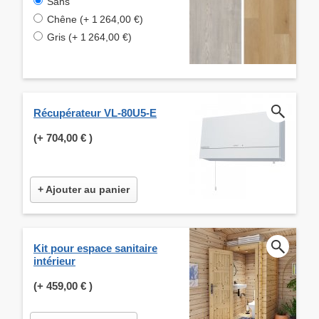
Sans
Chêne (+ 1 264,00 €)
Gris (+ 1 264,00 €)
Récupérateur VL-80U5-E
(+
704,00 €
)
+ Ajouter au panier
Kit pour espace sanitaire
intérieur
(+
459,00 €
)