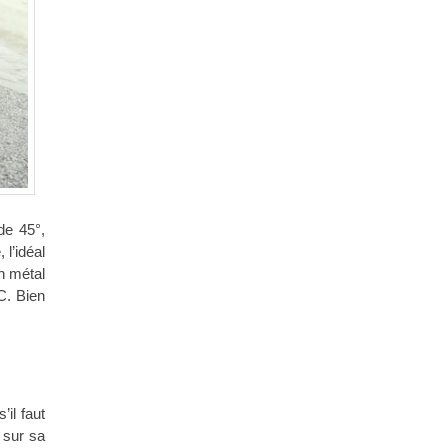
de 45°,
 l’idéal
en métal
VC. Bien
il faut
 sur sa