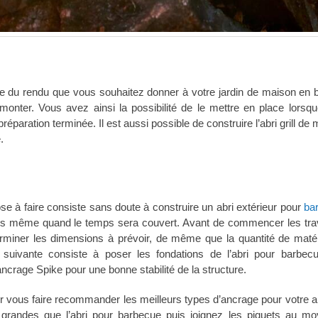
 du rendu que vous souhaitez donner à votre jardin de maison en bo
monter. Vous avez ainsi la possibilité de le mettre en place lorsq
préparation terminée. Il est aussi possible de construire l’abri grill de
.
ose à faire consiste sans doute à construire un abri extérieur pour
ba
lades même quand le temps sera couvert. Avant de commencer les trav
terminer les dimensions à prévoir, de même que la quantité de maté
a suivante consiste à poser les fondations de l’abri pour barbec
ncrage Spike pour une bonne stabilité de la structure.
vous faire recommander les meilleurs types d’ancrage pour votre abri
 grandes que l’abri pour barbecue puis joignez les piquets au m