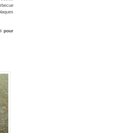
arbecue
plaques
i pour