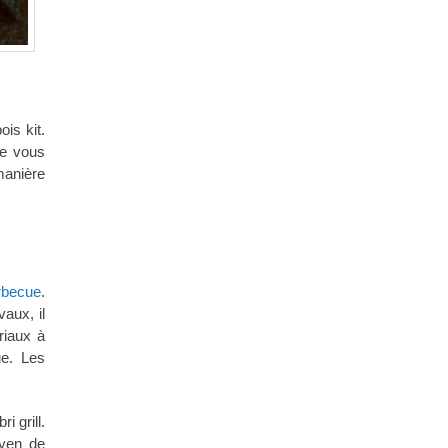
is kit.
ue vous
 manière
rbecue
.
aux, il
riaux à
ue. Les
 grill.
oyen de