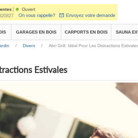
|
ventes
Ouvert
On vous rappelle?
Envoyez votre demande
320827
OIS
GARAGES EN BOIS
CARPORTS EN BOIS
SAUNA EX
ardin
/
Divers
/
Abri Grill: Idéal Pour Les Distractions Estivale
tractions Estivales