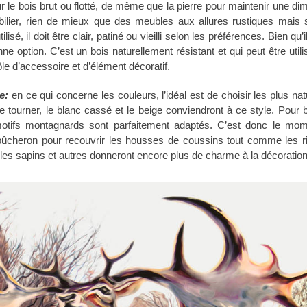
sur le bois brut ou flotté, de même que la pierre pour maintenir une d
bilier, rien de mieux que des meubles aux allures rustiques mais 
isé, il doit être clair, patiné ou vieilli selon les préférences. Bien qu’i
e option. C’est un bois naturellement résistant et qui peut être utili
ôle d’accessoire et d’élément décoratif.
e:
en ce qui concerne les couleurs, l’idéal est de choisir les plus nat
 tourner, le blanc cassé et le beige conviendront à ce style. Pour b
 motifs montagnards sont parfaitement adaptés. C’est donc le mo
 bûcheron pour recouvrir les housses de coussins tout comme les r
es sapins et autres donneront encore plus de charme à la décoration