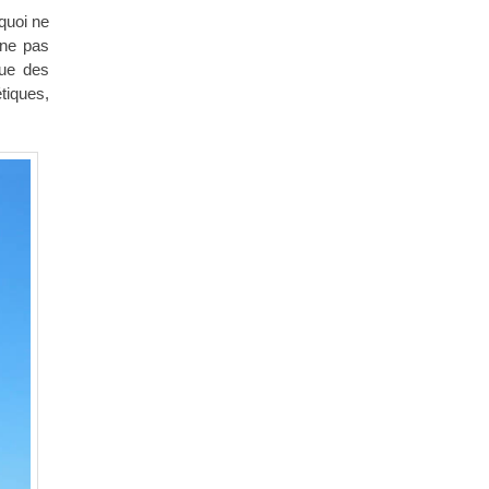
rquoi ne
 ne pas
que des
tiques,