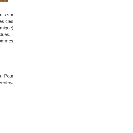
nts sur
es clés
ramique)
ues, il
 pommes
s. Pour
 vertes.