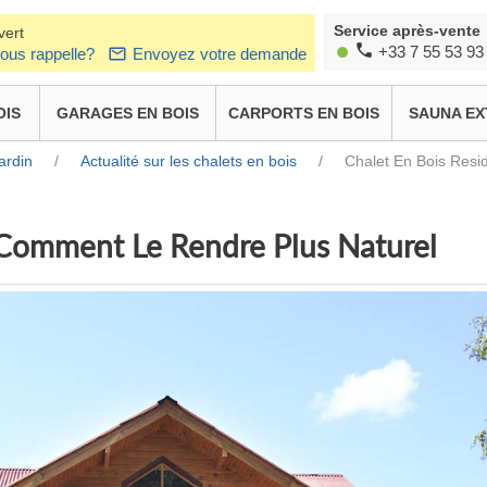
Service après-vente
vert
+33 7 55 53 93
ous rappelle?
Envoyez votre demande
OIS
GARAGES EN BOIS
CARPORTS EN BOIS
SAUNA EX
ardin
/
Actualité sur les chalets en bois
/
Chalet En Bois Resi
: Comment Le Rendre Plus Naturel