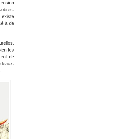
imension
sobres.
l existe
sé à de
urelles.
ien les
ment de
ideaux.
.