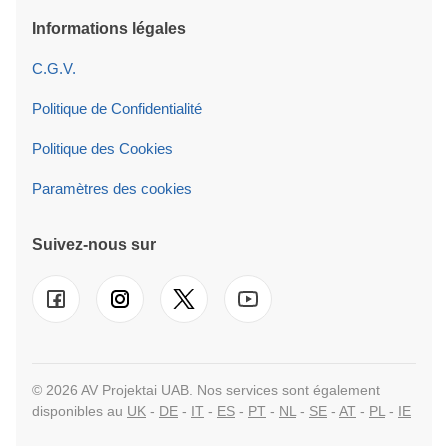
Informations légales
C.G.V.
Politique de Confidentialité
Politique des Cookies
Paramètres des cookies
Suivez-nous sur
© 2026 AV Projektai UAB. Nos services sont également
disponibles au
UK
-
DE
-
IT
-
ES
-
PT
-
NL
-
SE
-
AT
-
PL
-
IE