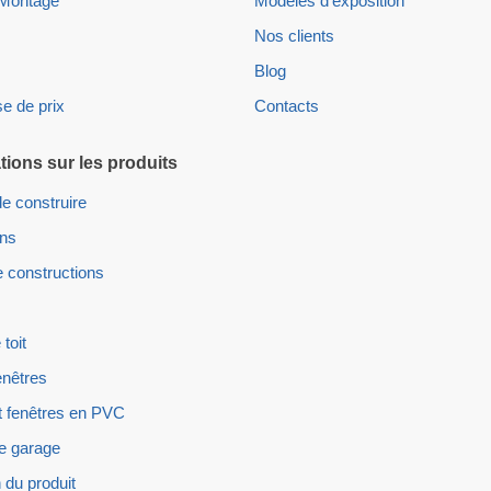
 Montage
Modèles d'exposition
Nos clients
Blog
e de prix
Contacts
tions sur les produits
e construire
ons
 constructions
 toit
enêtres
t fenêtres en PVC
e garage
 du produit