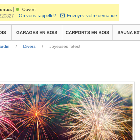
|
ventes
Ouvert
On vous rappelle?
Envoyez votre demande
320827
OIS
GARAGES EN BOIS
CARPORTS EN BOIS
SAUNA EX
ardin
/
Divers
/
Joyeuses fêtes!