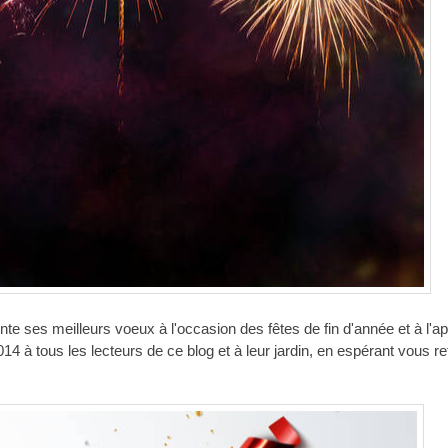
te ses meilleurs voeux à l'occasion des fêtes de fin d'année et à l'a
 à tous les lecteurs de ce blog et à leur jardin, en espérant vous re