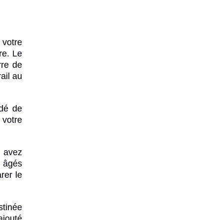
votre
re. Le
rre de
ail au
idé de
 votre
s avez
à âgés
rer le
stinée
ajouté