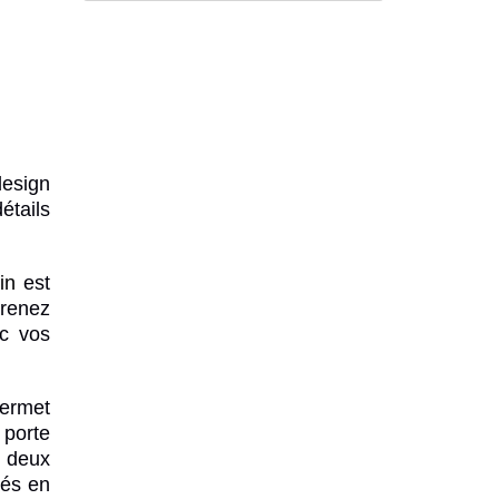
design
étails
in
est
prenez
ec vos
permet
 porte
n deux
pés en