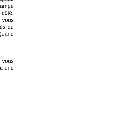
 lampe
 côté,
, vous
rès du
 Quand
i vous
a une