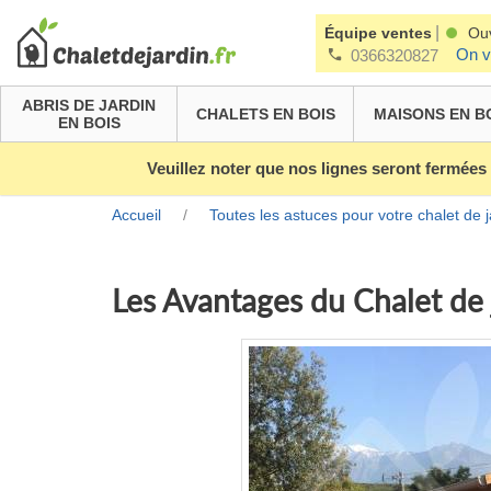
|
Équipe ventes
Ou
On v
0366320827
ABRIS DE JARDIN
CHALETS EN BOIS
MAISONS EN B
EN BOIS
Veuillez noter que nos lignes seront fermées
Accueil
/
Toutes les astuces pour votre chalet de j
Les Avantages du Chalet de 