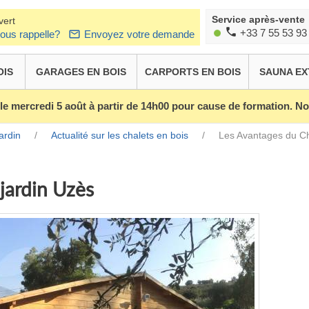
Service après-vente
vert
+33 7 55 53 93
ous rappelle?
Envoyez votre demande
OIS
GARAGES EN BOIS
CARPORTS EN BOIS
SAUNA EX
 le mercredi 5 août à partir de 14h00 pour cause de formation. 
ardin
/
Actualité sur les chalets en bois
/
Les Avantages du Ch
jardin Uzès