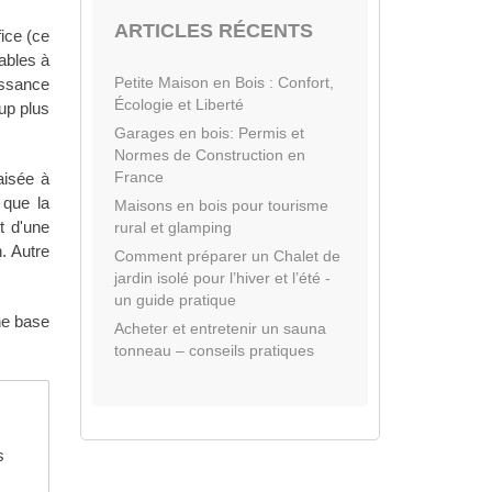
ARTICLES RÉCENTS
fice (ce
rables à
Petite Maison en Bois : Confort,
issance
Écologie et Liberté
oup plus
Garages en bois: Permis et
Normes de Construction en
France
aisée à
 que la
Maisons en bois pour tourisme
t d'une
rural et glamping
. Autre
Comment préparer un Chalet de
jardin isolé pour l’hiver et l’été -
un guide pratique
ne base
Acheter et entretenir un sauna
tonneau – conseils pratiques
s