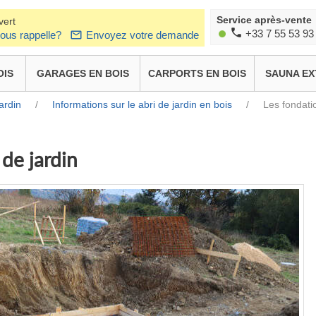
Service après-vente
vert
+33 7 55 53 93
ous rappelle?
Envoyez votre demande
OIS
GARAGES EN BOIS
CARPORTS EN BOIS
SAUNA EX
ardin
/
Informations sur le abri de jardin en bois
/
Les fondatio
 de jardin