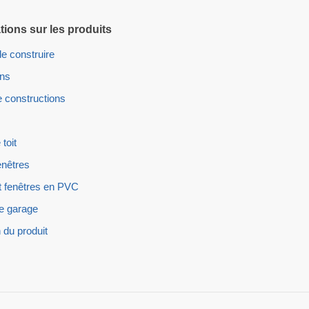
tions sur les produits
e construire
ons
 constructions
 toit
enêtres
t fenêtres en PVC
e garage
 du produit