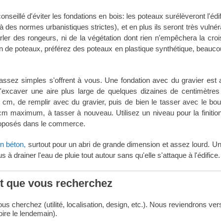
onseillé d'éviter les fondations en bois: les poteaux surélèveront l'édi
 des normes urbanistiques strictes), et en plus ils seront très vulné
arler des rongeurs, ni de la végétation dont rien n'empêchera la cro
tion de poteaux, préférez des poteaux en plastique synthétique, beauc
s assez simples s'offrent à vous. Une fondation avec du gravier est 
ra d'excaver une aire plus large de quelques dizaines de centimètres
 cm, de remplir avec du gravier, puis de bien le tasser avec le bou
cm maximum, à tasser à nouveau. Utilisez un niveau pour la finition
s proposés dans le commerce.
n béton,
surtout pour un abri de grande dimension et assez lourd. U
à drainer l'eau de pluie tout autour sans qu'elle s'attaque à l'édifice.
it que vous recherchez
s cherchez (utilité, localisation, design, etc.). Nous reviendrons ver
ire le lendemain).