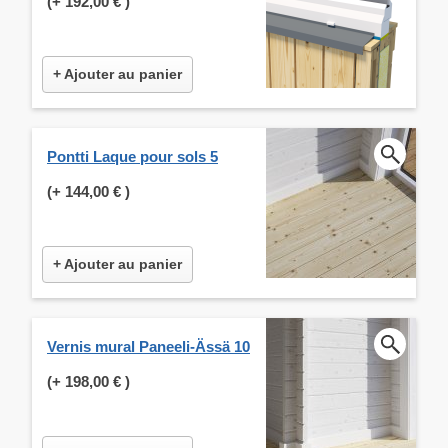
(+
192,00 €
)
+ Ajouter au panier
Pontti Laque pour sols 5
(+
144,00 €
)
+ Ajouter au panier
Vernis mural Paneeli-Ässä 10
(+
198,00 €
)