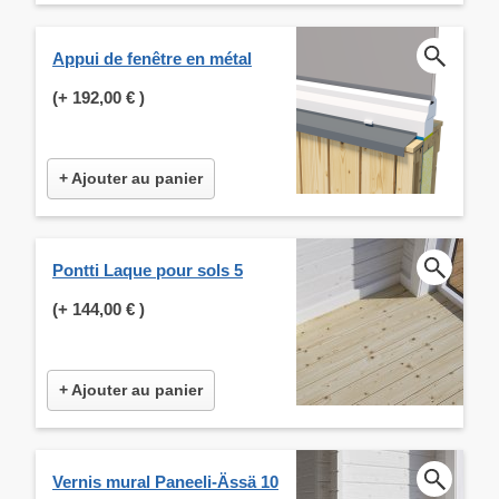
Appui de fenêtre en métal
(+
192,00 €
)
+ Ajouter au panier
Pontti Laque pour sols 5
(+
144,00 €
)
+ Ajouter au panier
Vernis mural Paneeli-Ässä 10