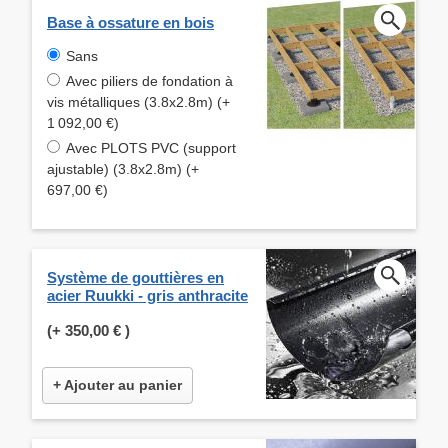
Base à ossature en bois
Sans
Avec piliers de fondation à
vis métalliques (3.8x2.8m) (+
1 092,00 €)
Avec PLOTS PVC (support
ajustable) (3.8x2.8m) (+
697,00 €)
Système de gouttières en
acier Ruukki - gris anthracite
(+
350,00 €
)
+ Ajouter au panier