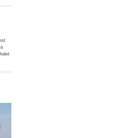
est
 à
halet