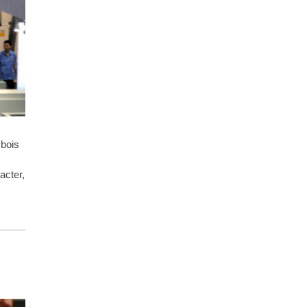
 bois
acter,