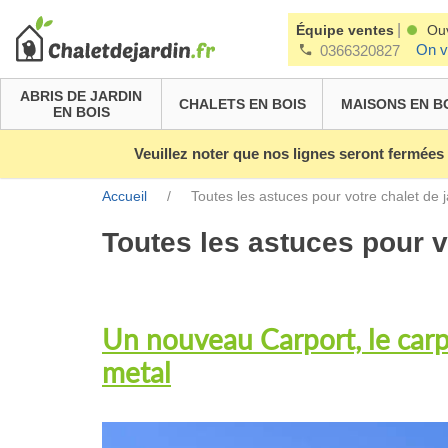
|
Équipe ventes
Ou
On v
0366320827
ABRIS DE JARDIN
CHALETS EN BOIS
MAISONS EN B
EN BOIS
Veuillez noter que nos lignes seront fermées
Accueil
/
Toutes les astuces pour votre chalet de j
Toutes les astuces pour v
Un nouveau Carport, le car
metal