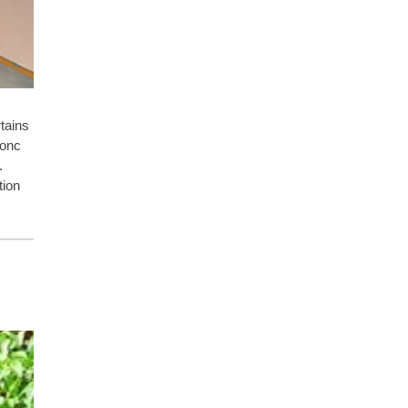
rtains
donc
.
tion