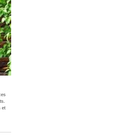
ces
ts.
 et