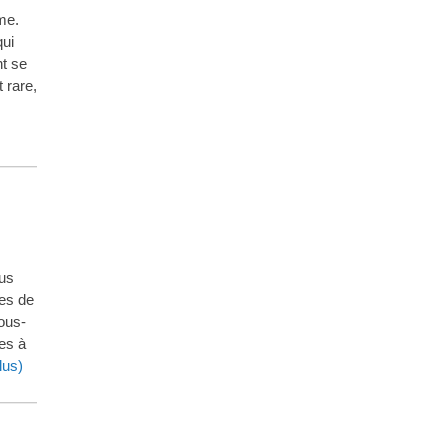
rme.
qui
nt se
 rare,
ous
res de
sous-
ces à
lus)