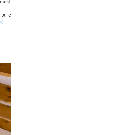
vement
 ou le
s)